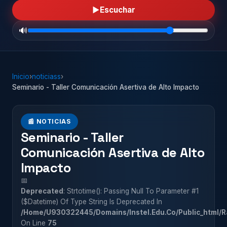
▶
Escuchar
🔊
Inicio
›
noticiass
›
Seminario - Taller Comunicación Asertiva de Alto Impacto
📰 NOTICIAS
Seminario - Taller
Comunicación Asertiva de Alto
Impacto
📅
Deprecated
: Strtotime(): Passing Null To Parameter #1
($datetime) Of Type String Is Deprecated In
/home/u930322445/domains/instel.edu.co/public_html/r
On Line
75