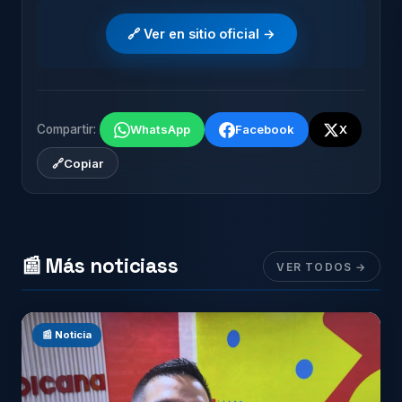
🔗 Ver en sitio oficial →
Compartir:
WhatsApp
Facebook
X
🔗
Copiar
📰 Más noticiass
VER TODOS →
📰 Noticia