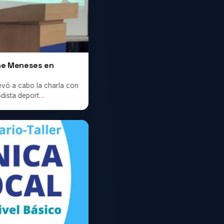
ane Meneses en
levó a cabo la charla con
odista deport…