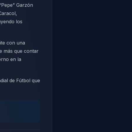
 “Pepe” Garzón
Caracol,
uyendo los
mite con una
ue más que contar
erno en la
dial de Fútbol que