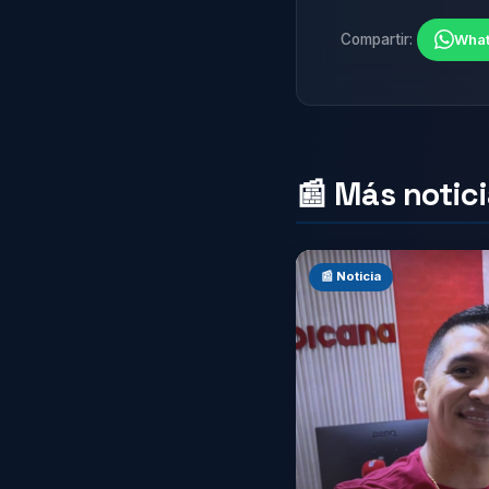
Compartir:
Wha
📰 Más notic
📰 Noticia