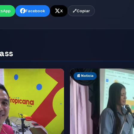
tsApp
Facebook
X
🔗
Copiar
iass
📰 Noticia