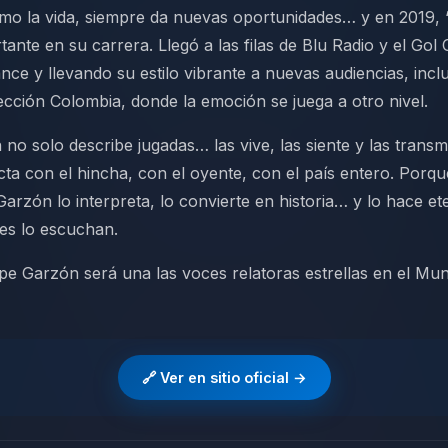
omo la vida, siempre da nuevas oportunidades… y en 2019,
ante en su carrera. Llegó a las filas de Blu Radio y el Gol 
nce y llevando su estilo vibrante a nuevas audiencias, incl
lección Colombia, donde la emoción se juega a otro nivel.
 no solo describe jugadas… las vive, las siente y las trans
ta con el hincha, con el oyente, con el país entero. Porq
Garzón lo interpreta, lo convierte en historia… y lo hace et
es lo escuchan.
pe Garzón será una las voces relatoras estrellas en el Mun
🔗 Ver en sitio oficial →