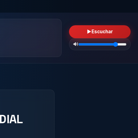
▶
Escuchar
🔊
DIAL