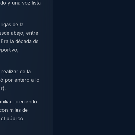
do y una voz lista
ligas de la
esde abajo, entre
 Era la década de
portivo,
realizar de la
ó por entero a lo
r).
iliar, creciendo
con miles de
 el público