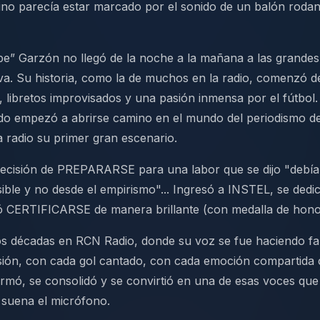
ino parecía estar marcado por el sonido de un balón rodan
e” Garzón no llegó de la noche a la mañana a las grandes 
va. Su historia, como la de muchos en la radio, comenzó d
 libretos improvisados y una pasión inmensa por el fútbol.
do empezó a abrirse camino en el mundo del periodismo de
 radio su primer gran escenario.
decisión de PREPARARSE para una labor que se dijo "debía 
ble y no desde el empirismo"... Ingresó a INSTEL, se dedic
ó CERTIFICARSE de manera brillante (con medalla de hono
s décadas en RCN Radio, donde su voz se fue haciendo fam
sión, con cada gol cantado, con cada emoción compartida 
formó, se consolidó y se convirtió en una de esas voces que
suena el micrófono.