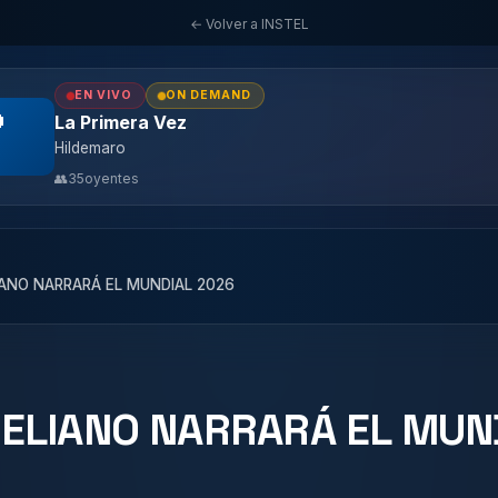
← Volver a INSTEL
EN VIVO
ON DEMAND

La Primera Vez
Hildemaro
👥
35
oyentes
IANO NARRARÁ EL MUNDIAL 2026
TELIANO NARRARÁ EL MUN