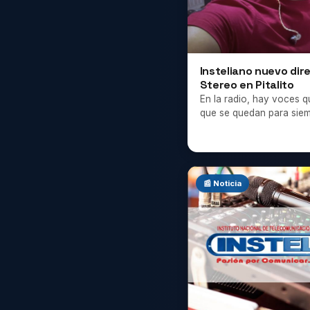
Insteliano nuevo dir
Stereo en Pitalito
En la radio, hay voces
que se quedan para siem
📰 Noticia