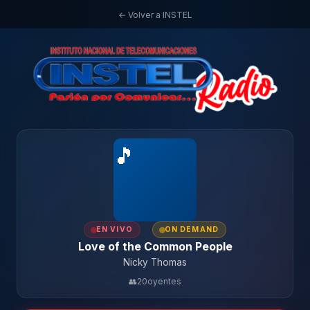
← Volver a INSTEL
🎵
EN VIVO
ON DEMAND
Love of the Common People
Nicky Thomas
👥
20
oyentes