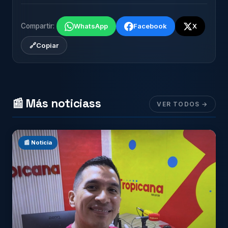
Compartir:
WhatsApp
Facebook
X
🔗
Copiar
📰 Más noticiass
VER TODOS →
📰 Noticia