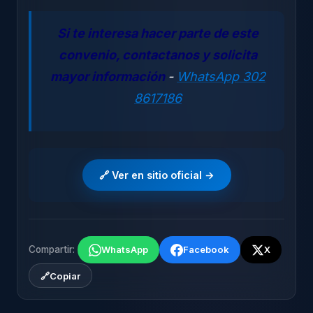
Si te interesa hacer parte de este
convenio, contactanos y solicita
mayor información
-
WhatsApp 302
8617186
🔗 Ver en sitio oficial →
Compartir:
WhatsApp
Facebook
X
🔗
Copiar