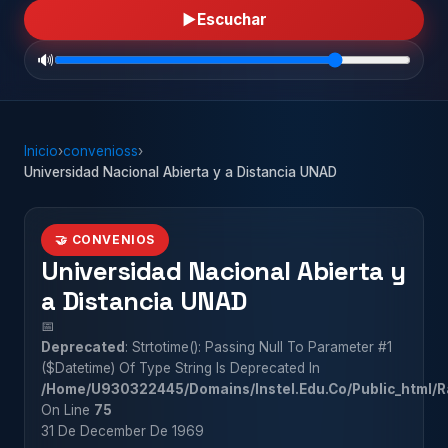
▶
Escuchar
🔊
Inicio
›
convenioss
›
Universidad Nacional Abierta y a Distancia UNAD
🤝 CONVENIOS
Universidad Nacional Abierta y
a Distancia UNAD
📅
Deprecated
: Strtotime(): Passing Null To Parameter #1
($datetime) Of Type String Is Deprecated In
/home/u930322445/domains/instel.edu.co/public_html/r
On Line
75
31 De December De 1969